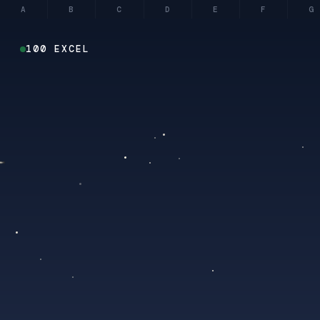
A
B
C
D
E
F
G
100 EXCEL