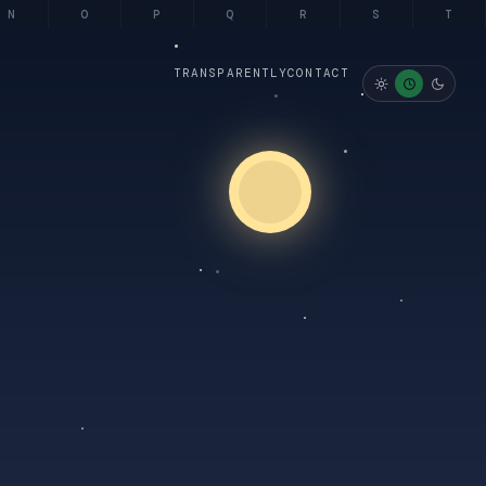
N
O
P
Q
R
S
T
TRANSPARENTLY
CONTACT