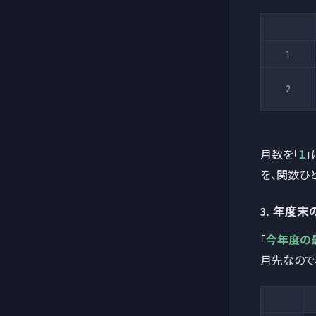
1
2
月数を「
1
」
を、関数ひ
3. 年度
「
今年度の最
月先なので