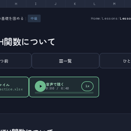
H
I
J
K
L
M
の基礎を固める
｜
Home
/
Lessons
/
Less
中級
TH関数について
つ前
☰
一覧
ひ
音声で聴く
ファイル
1x
0:00
/
6:40
actice.xlsx