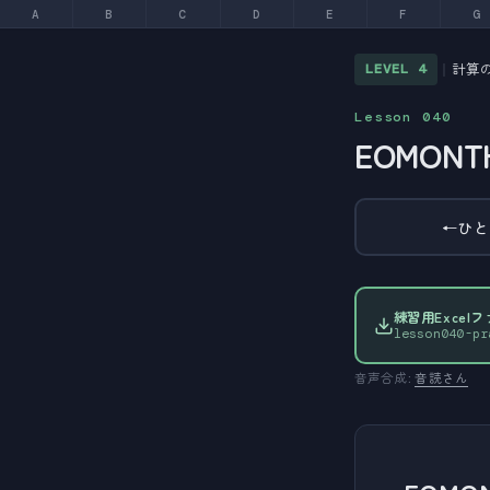
A
B
C
D
E
F
G
計算
LEVEL 4
｜
Lesson 040
EOMON
←
ひと
練習用Excel
lesson040-pr
音声合成:
音読さん