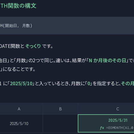
NTH関数の構文
NTH(開始日, 月数)
DATE関数と
そっくり
です。
始日」と「月数」の2つで同じ。違いは、結果が「
N か月後のその日
」で
末
」になることです。
 に「
2025/5/10
」と入っているとき、月数に「
0
」を指定すると、
その
A
B
C
2025/5/31
2025/5/10
=EOMONTH(A1,0