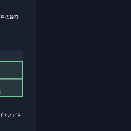
その月の最終
)
)
マイナスで過