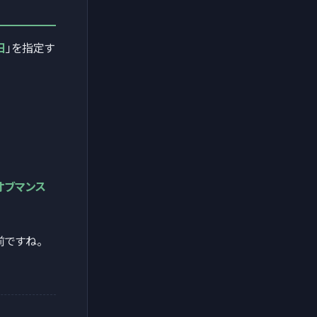
日
」を指定す
オブマンス
前ですね。