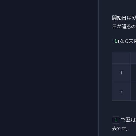
開始日は5月
日が返るの
「
1
」なら来
1
2
で翌月末
1
去です。