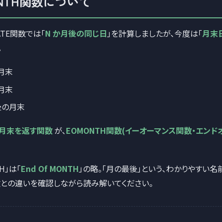
ONTH関数について
ATE関数では「
N か月後の同じ日
」を計算しましたが、今度は「
月末
。
月末
月末
後の月末
月末を返す関数
が、
EOMONTH関数(イーオーマンス関数・エンド
H」は「
End Of MONTH
」の略。「月の最後」という、わかりやすい名
関数との違いを確認しながら読み解いてください。