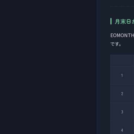
月末日
EOMON
です。
1
2
3
4