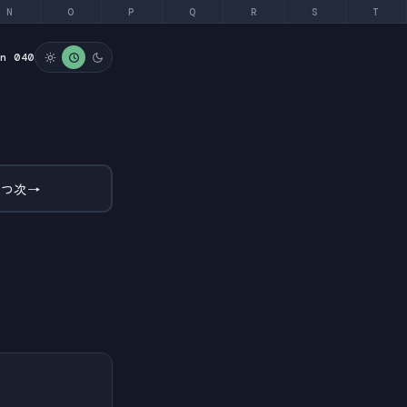
N
O
P
Q
R
S
T
on 040
とつ次
→