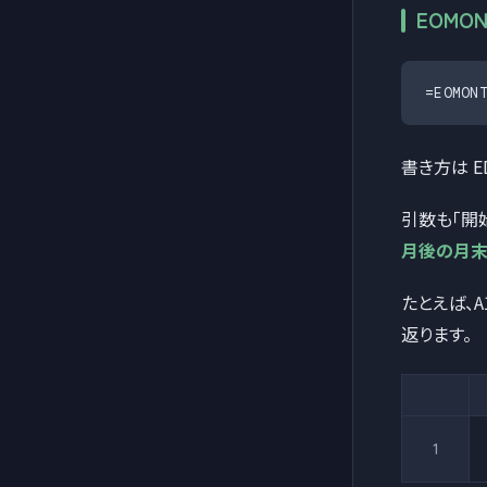
EOMO
=EOMO
書き方は E
引数も「開
月後の月
たとえば、A1
返ります。
1