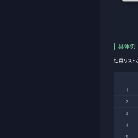
具体例
社員リスト
1
2
3
4
5