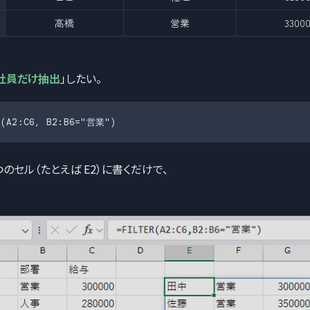
高橋
営業
3300
社員だけ抽出
」したい。
R(A2:C6, B2:B6="営業")
のセル（たとえば E2）に書くだけで、