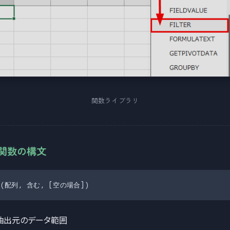
関数ライブラリ
ER関数の構文
ER(配列, 含む, [空の場合])
抽出元のデータ範囲