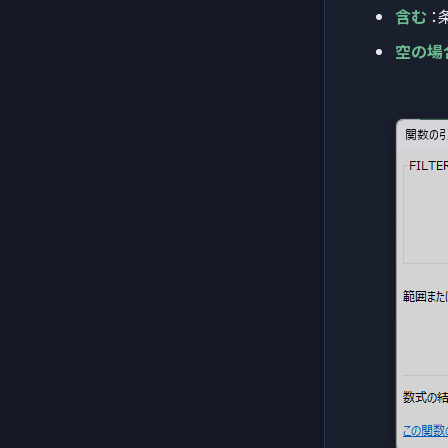
含む
：条
空の場