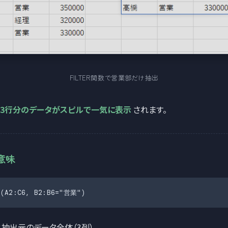
FILTER関数で営業部だけ抽出
3行分のデータがスピルで一気に表示
されます。
意味
R(A2:C6, B2:B6="営業")
：抽出元のデータ全体（3列）