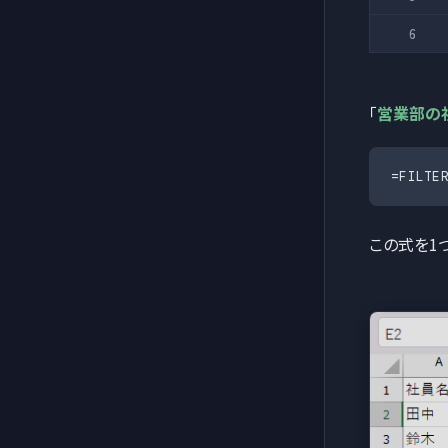
6
「
営業部の
=FILTE
この式を1つ