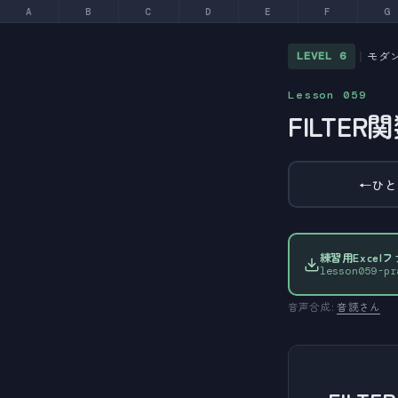
A
B
C
D
E
F
G
モダン
LEVEL 6
｜
Lesson 059
FILTE
←
ひと
練習用Excel
lesson059-pr
音声合成:
音読さん