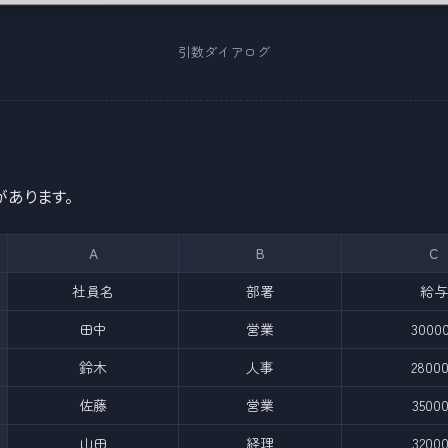
引数ダイアログ
があります。
A
B
C
社員名
部署
給与
田中
営業
3000
鈴木
人事
2800
佐藤
営業
3500
山田
経理
3200