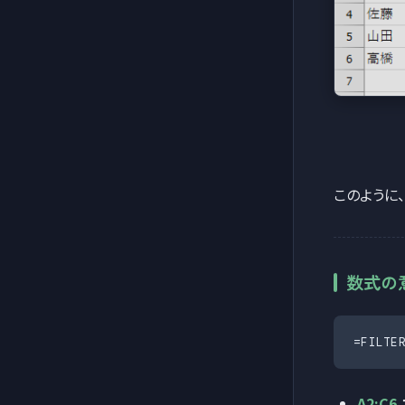
このように、
数式の
=FILTE
A2:C6