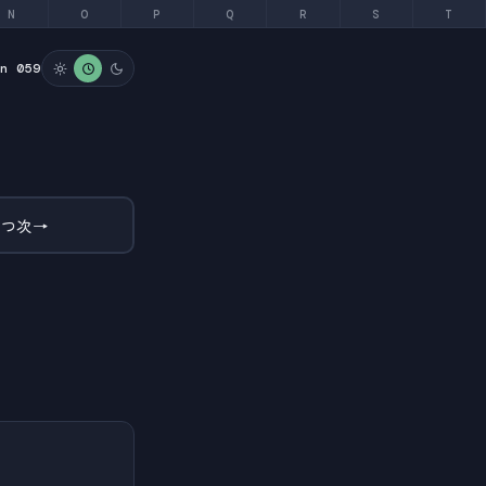
N
O
P
Q
R
S
T
on 059
とつ次
→