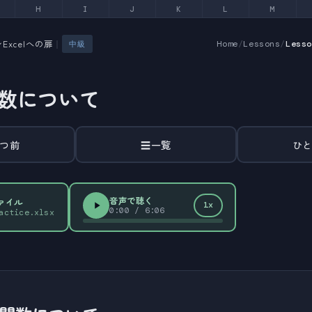
H
I
J
K
L
M
Excelへの扉
｜
Home
/
Lessons
/
Less
中級
R関数について
つ前
☰
一覧
ひ
音声で聴く
ファイル
1x
0:00
/
6:06
actice.xlsx