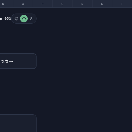
N
O
P
Q
R
S
T
on 053
とつ次
→