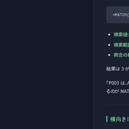
=MATCH
検索値
検索範
照合の
結果は
3
が
「P003 は、
るのが MA
横向き