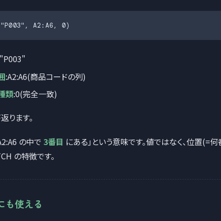
("P003", A2:A6, 0)
:"P003"
囲
:A2:A6(商品コードの列)
種類
:0(完全一致)
返ります。
A2:A6 の中で
3番目
にある」という意味です。値ではなく、位置(=何
TCH の特徴です。
にも使える