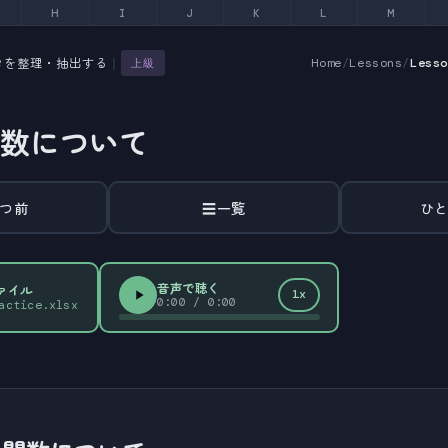
H
I
J
K
L
M
タを整理・抽出する
｜
Home
/
Lessons
/
Less
上級
関数について
つ前
☰
一覧
ひ
音声で聴く
ファイル
1x
0:00
/
0:00
actice.xlsx