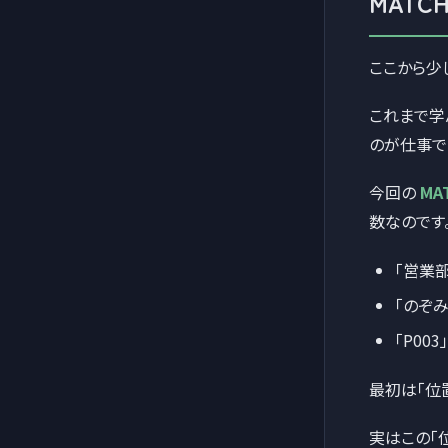
MAT
ここから少
これまで学ん
のが仕事で
今回の
MA
数なのです
「営業
「のぞ
「P00
最初は「位
実はこの「