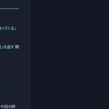
ってくる
」
置」を返す
関
。今回の終