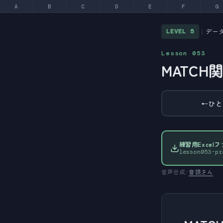
A
B
C
D
E
F
G
デー
LEVEL 5
｜
Lesson 053
MATCH
←
ひと
練習用Excel
lesson053-pr
音声合成:
音読さん