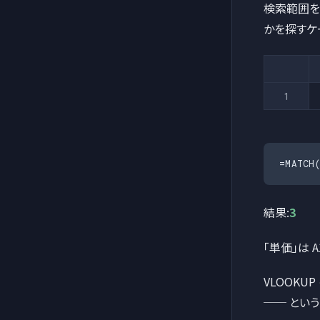
検索範囲を
かを探すケ
1
=MATCH
結果:
3
「単価」は 
VLOOKU
── とい