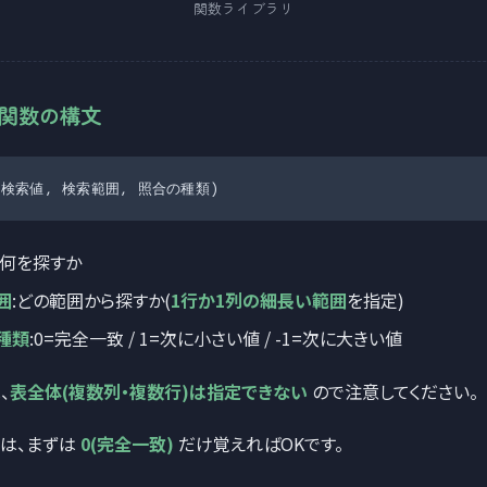
関数ライブラリ
H関数の構文
H(検索値, 検索範囲, 照合の種類)
:何を探すか
囲
:どの範囲から探すか(
1行か1列の細長い範囲
を指定)
種類
:0=完全一致 / 1=次に小さい値 / -1=次に大きい値
、
表全体(複数列・複数行)は指定できない
ので注意してください。
は、まずは
0(完全一致)
だけ覚えればOKです。