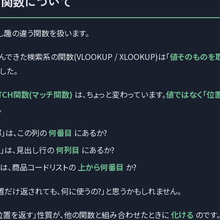
CH関数について
し趣の違う関数を扱います。
できた検索系の関数(VLOOKUP / XLOOKUP)は「
値そのものを取
した。
TCH関数(マッチ関数)
は、ちょっと変わっています。
値ではなく「位
。
部」は、この列の
何番目
にあるか?
み」は、見出し行の
何列目
にあるか?
3」は、商品コードリストの
上から何番目
か?
置だけ返されても、何に使うの?」と思うかもしれません。
位置を返す」性質が、他の関数と組み合わせたときに
化ける
のです