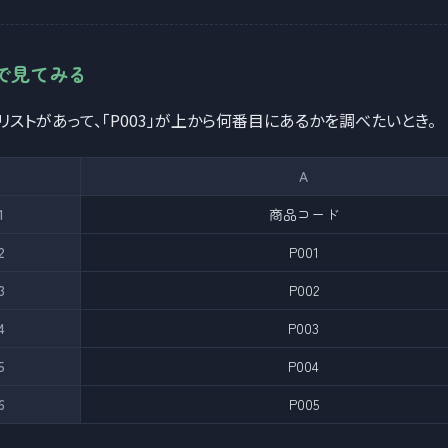
で見てみる
リストがあって、「P003」が上から何番目にあるかを調べたいとき。
A
1
商品コード
2
P001
3
P002
4
P003
5
P004
6
P005