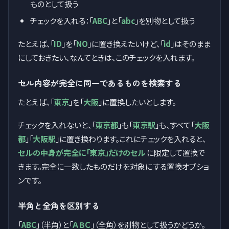
ものとして扱う
チェックを入れる：「
ABC
」と「
abc
」を別物として扱う
たとえば、「
ID
」を「
NO
」に置き換えたいけど、「
id
」はそのまま
にしておきたい、なんてときは、このチェックを入れます。
セル内容が完全に同一であるものを検索する
たとえば、「
東京
」を「
大阪
」に置換したいとします。
チェックを入れないと、「
東京都
」も「
東京駅
」も、すべて「
大阪
都
」「
大阪駅
」に置き換わります。これにチェックを入れると、
セルの中身が完全に「東京」だけのセル
に限定して置換で
きます。完全に一致したものだけを対象にする置換オプショ
ンです。
半角と全角を区別する
「
ABC
」（半角）と「
ＡＢＣ
」（全角）を別物として扱うかどうか。