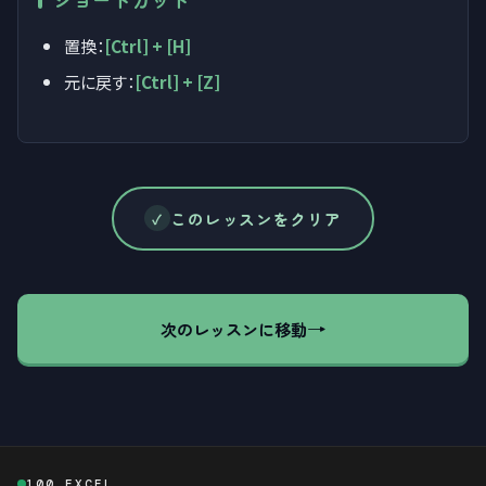
置換：
[Ctrl] + [H]
元に戻す：
[Ctrl] + [Z]
このレッスンをクリア
✓
→
100 EXCEL