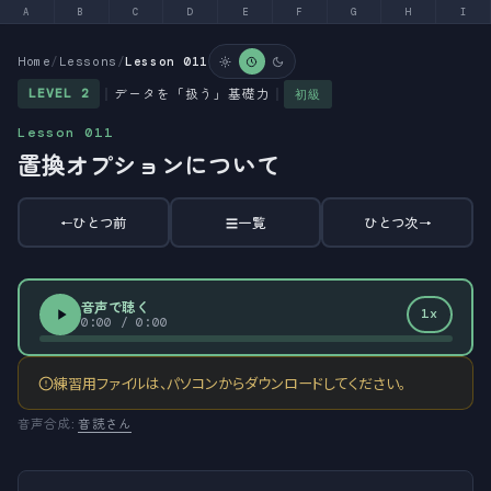
A
B
C
D
E
F
G
H
I
Home
/
Lessons
/
Lesson 011
データを「扱う」基礎力
LEVEL 2
｜
｜
初級
Lesson 011
置換オプションについて
ひとつ前
一覧
ひとつ次
←
☰
→
音声で聴く
1x
0:00
/
0:00
練習用ファイルは、パソコンからダウンロードしてください。
音声合成:
音読さん