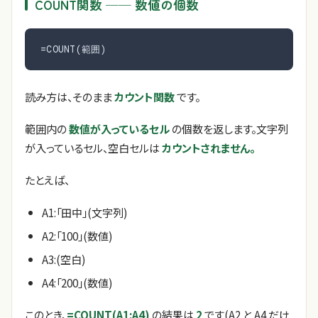
COUNT関数 ── 数値の個数
=COUNT(範囲)
読み方は、そのまま
カウント関数
です。
範囲内の
数値が入っているセル
の個数を返します。文字列
が入っているセル、空白セルは
カウントされません。
たとえば、
A1:「田中」(文字列)
A2:「100」(数値)
A3:(空白)
A4:「200」(数値)
このとき、
=COUNT(A1:A4)
の結果は
2
です(A2 と A4 だけ