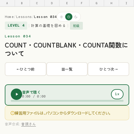
A
B
C
D
E
F
G
H
I
Home
/
Lessons
/
Lesson 034
計算の基礎を固める
LEVEL 4
｜
｜
初級
Lesson 034
COUNT・COUNTBLANK・COUNTA関数に
ついて
ひとつ前
一覧
ひとつ次
←
☰
→
音声で聴く
1x
0:00
/
0:00
練習用ファイルは、パソコンからダウンロードしてください。
音声合成:
音読さん