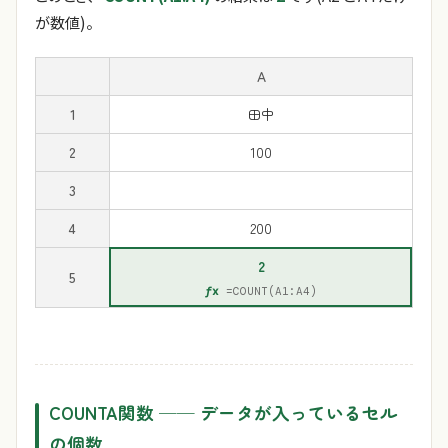
が数値)。
A
1
田中
2
100
3
4
200
2
5
=COUNT(A1:A4)
COUNTA関数 ── データが入っているセル
の個数