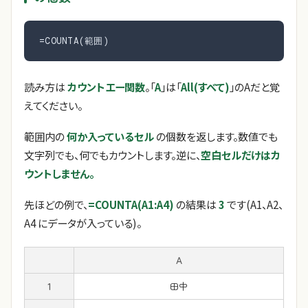
=COUNTA(範囲)
読み方は
カウントエー関数
。「
A
」は「
All(すべて)
」のAだと覚
えてください。
範囲内の
何か入っているセル
の個数を返します。数値でも
文字列でも、何でもカウントします。逆に、
空白セルだけはカ
ウントしません。
先ほどの例で、
=COUNTA(A1:A4)
の結果は
3
です(A1、A2、
A4 にデータが入っている)。
A
1
田中