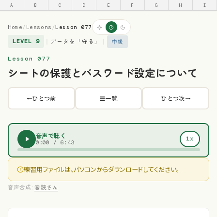
A
B
C
D
E
F
G
H
I
Home
/
Lessons
/
Lesson 077
データを「守る」
LEVEL 9
｜
｜
中級
Lesson 077
シートの保護とパスワード設定について
ひとつ前
一覧
ひとつ次
←
☰
→
音声で聴く
1x
0:00
/
6:43
練習用ファイルは、パソコンからダウンロードしてください。
音声合成:
音読さん