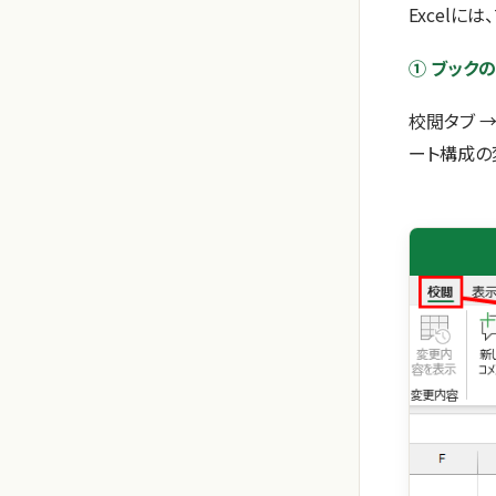
Excel
① ブック
校閲タブ →
ート構成の