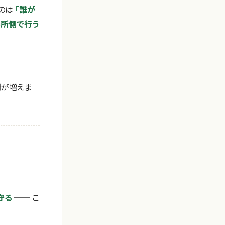
なのは
「誰が
場所側で行う
間が増えま
守る
── こ