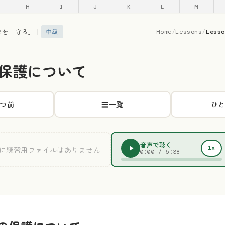
H
I
J
K
L
M
タを「守る」
｜
Home
/
Lessons
/
Less
中級
保護について
つ前
☰
一覧
ひ
音声で聴く
1x
に練習用ファイルはありません
0:00
/
5:38