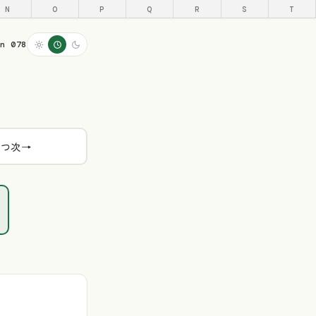
N
O
P
Q
R
S
T
on 078
とつ次
→