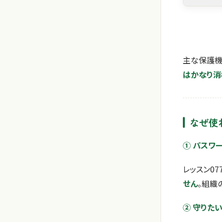
主な保護機
はかなり消
なぜ使
① パスワ
レッスン07
せん
。組織
② 守りた