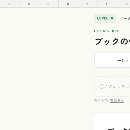
A
B
C
D
E
F
G
デー
LEVEL 9
｜
Lesson 078
ブックの
←
ひと
このレッスン
音声合成:
音読さん