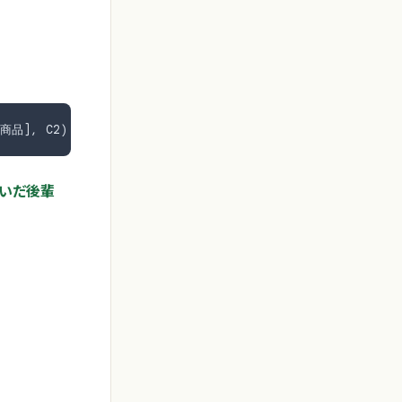
商品], C2)
いだ後輩