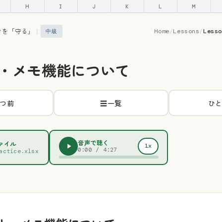
H
I
J
K
L
M
タを「守る」
｜
Home
/
Lessons
/
Less
中級
・メモ機能について
つ前
☰
一覧
ひ
音声で聴く
ファイル
1x
0:00
/
4:27
actice.xlsx