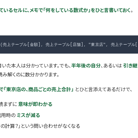
ているセルに、メモで「何をしている数式か」をひと言書いておく
。
FS(売上テーブル[金額], 売上テーブル[店舗], "東京店", 売上テーブル[
書いた本人は分かっています。でも、
半年後の自分
、あるいは
引き継
読み解くのに数分かかります。
で「東京店の、商品ごとの売上合計」
とひと言添えてあるだけで、
読まずに
意味が即わかる
流用時の
ミスが減る
何の計算？」という問い合わせがなくなる