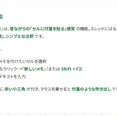
能
モ
」は、
昔ながらの「セルに付箋を貼る」感覚
の機能。スレッドにはな
む、シンプルな注釈
です。
、
: メモを付けたいセルを選択
 右クリック →「
新しいメモ
」（または
Shift + F2
）
 テキストを入力
上に
赤い小三角
が付き、マウスを乗せると
付箋のような吹き出し
で