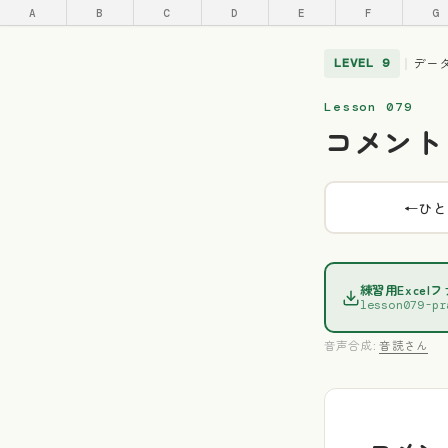
A
B
C
D
E
F
G
デー
LEVEL 9
｜
Lesson 079
コメント
←
ひと
練習用Excel
lesson079-pr
音声合成:
音読さん