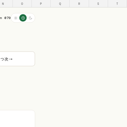
N
O
P
Q
R
S
T
on 079
とつ次
→