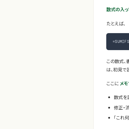
数式の入っ
たとえば、
=SUMI
この数式、
は、初見で
ここに
メモ
数式を
修正・
「これ